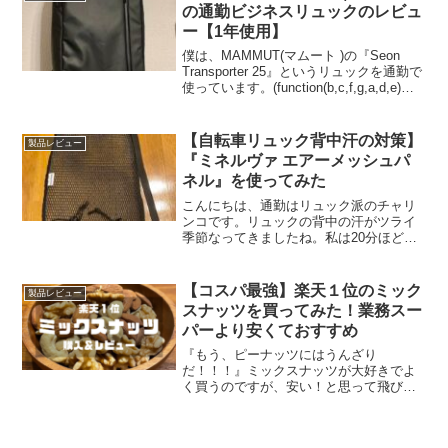
つ持っ...
の通勤ビジネスリュックのレビュ
ー【1年使用】
僕は、MAMMUT(マムート )の『Seon
Transporter 25』というリュックを通勤で
使っています。(function(b,c,f,g,a,d,e)
{b.MoshimoAffiliateObject=a;b=b||functio.
..
【自転車リュック背中汗の対策】
製品レビュー
『ミネルヴァ エアーメッシュパ
ネル』を使ってみた
こんにちは、通勤はリュック派のチャリ
ンコです。リュックの背中の汗がツライ
季節なってきましたね。私は20分ほどの
自転車通勤なのですが、夏場の通勤では
会社に着く頃には汗でぐっしょりとなっ
てしまいます。ベトベトが不快ですし、
【コスパ最強】楽天１位のミック
製品レビュー
汗ジミの見た目も不潔で...
スナッツを買ってみた！業務スー
パーより安くておすすめ
『もう、ピーナッツにはうんざり
だ！！！』ミックスナッツが大好きでよ
く買うのですが、安い！と思って飛びつ
いた商品はだいたい、『ピーナッツ多く
ね・・・？？』ってなります。謎のおか
きやジャイアントコーンも参戦してかさ