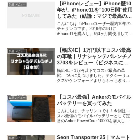
【iPhoneレビュー】iPhone歴10
製品レビュー
年が、iPhone11を”100日間”使用
してみた（結論：マジで最高の相
棒）
こんにちは！iPhoneユーザー歴約10年の
チャリンコです。2019年の9月に
iPhone11を購入し、約3ヶ月間使用してき
ました！今回はiPhone11を”約100日間”使
用したガチのレビューをしていきます。
本記事は、細かなスペック比較と...
【幅広4E】1万円以下コスパ最高
製品レビュー
の革靴｜リナシャンテバレンチノ
3703をレビュー〈ビジネスにも
カジュアルにも使える日本製の革
幅広4E・1万円以下でコスパ最高の革
靴〉
靴、ついに見つけました。テクシーリュ
クスやケンフォードよりもぶっちぎりで
気に入っています。僕はケンフォードの
K641がお気に入りだったのですが、廃盤
なのか在庫がぜんぜん無い・・・代わり
【コスパ最強】Ankerのモバイル
製品レビュー
はないかとネットで評...
バッテリーを買ってみた
こんにちは、チャリンコです！今回はコ
スパ最強のモバイルバッテリーとして定
番のAnker PowerCore 10000を購入した
ので、ガチレビューしていきたいと思い
ます。実際に購入した感想としては、
『モバイルバッテリーをとりあえずひと
Seon Transporter 25｜マムート
製品レビュー