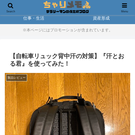
製品レビュー
アウトドア
Search
Menu
仕事・生活
資産形成
※本ページにはプロモーションが含まれています。
【自転車リュック背中汗の対策】『汗とお
る君』を使ってみた！
製品レビュー