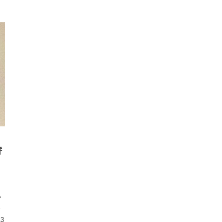
替
と
も
ラ
自
13