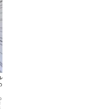
ル
の
0
パ
は