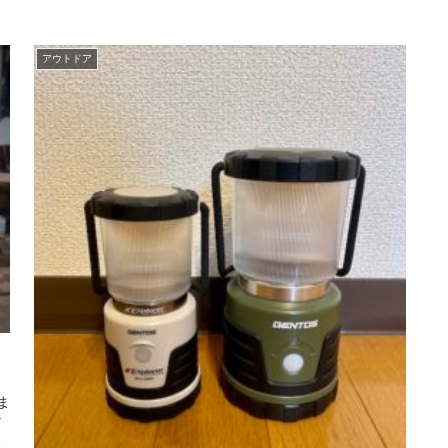
アウトドア
く
ま
な
い