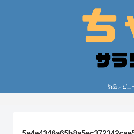
製品レビュ
5e4e4346a65b8a5ec372342cae