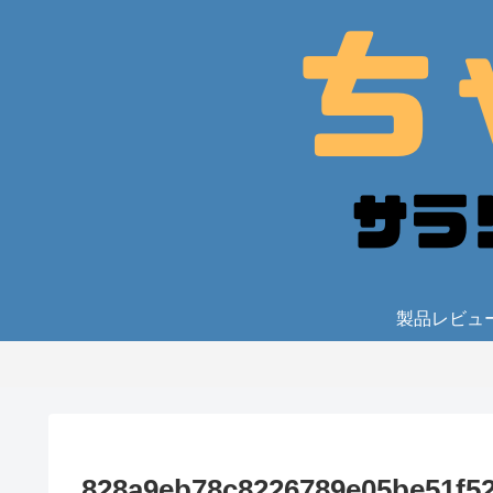
製品レビュ
828a9eb78c8226789e05be51f5