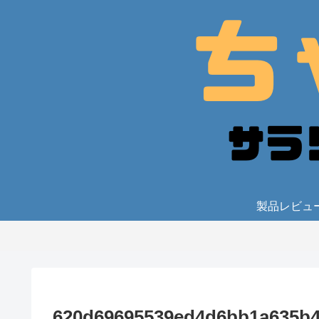
製品レビュ
620d69695539ed4d6bb1a635b4