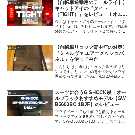
イテムといえば、『デスクファン』今回
【自転車通勤用のテールライト】
製品レビュー
は実際に約1年間使い倒し...
キャットアイの『タイト
（TIGHT）』をレビュー！オムニ
5とも比較
今回はキャットアイのテールライト『タ
イト(TIGHT)』をレビューします。僕は海
外製の安いテールライトを２つ持ってい
るのですが、最初に買ったソーラータイ
プは数日で壊れ、次に購入したミニタイ
プ（充電式）は暗いうえに頻繁な電池切
【自転車リュック背中汗の対策】
製品レビュー
れを起こすという...
『ミネルヴァ エアーメッシュパ
ネル』を使ってみた
こんにちは、通勤はリュック派のチャリ
ンコです。リュックの背中の汗がツライ
季節なってきましたね。私は20分ほどの
自転車通勤なのですが、夏場の通勤では
会社に着く頃には汗でぐっしょりとなっ
てしまいます。ベトベトが不快ですし、
スーツに合うG-SHOCK黒｜オー
製品レビュー
汗ジミの見た目も不潔で...
ルブラックおすすめモデル【GW-
B5600BC-1BJF】のレビュー
プライベートでも仕事でも使えるオール
ブラックのG-SHOCKが欲しくなったの
で、GW-B5600BC-1BJFというモデルを
購入しました。(function(b,c,f,g,a,d,e)
{b.MoshimoAffiliateObject=a...