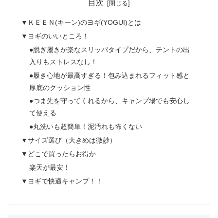
目次
▼ＫＥＥＮ(キーン)のヨギ(YOGUI)とは
▼ヨギのいいところ！
●脱ぎ履きが楽なスリッパタイプだから、テントの出
入りもストレスなし！
●履き心地が最高すぎる！包み込まれるフィット感と
厚底のクッション性
●つま先を守ってくれるから、キャンプ場でも安心し
て使える
●丸洗いも超簡単！泥汚れも怖くない
▼サイズ選び（大きめは微妙）
▼どこで買ったらお得か
楽天が最安！
▼ヨギで快適キャンプ！！