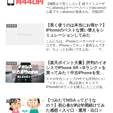
【極限まで安くしたい】超ライトユーザ
ーにahamoはオーバースペックdocomoか
ら新プランahamoが発表され、月額2970
円(税込)/20GBとかなり安くなりました
ね。両親にスマホデビューをさせるにあ
たりこれはいい機会！と思ったのです
【長く使うのは本当にお得か？】
資産形成
が...
iPhoneのベストな買い替えをシ
ミュレーションしてみた
こんにちは、iPhoneユーザーのチャリン
コです。iPhoneってホント最高なんです
が、ちょっとお高いですよね・・・で
も、新しい機種が出るとつい欲しい！！
となってしまうというのもiPhoneですよ
ね。そこで今回は、できるだけ新しい
【楽天ポイント大量】評判のイオ
資産形成
iPhon...
シスでiPhone XR＜Bランク＞を
買ってみた！中古iPhoneを安く
購入
スマホ中古ショップの中でも評判のいい
『イオシス』。僕は以前イオシスで
iPhone8のAランクを購入したことがある
のですが、傷ひとつなく新品同様の綺麗
さにかなり驚きました。今回は、スマホ
デビューする父のためにiPhone XRの＜B
【つみたてNISAってどうな
資産形成
ランク＞を...
の？】初心者が約2年間続けてみ
た感想＜入り口・運用・出口＞