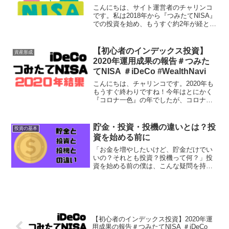
こんにちは、サイト運営者のチャリンコ
です。私は2018年から『つみたてNISA』
での投資を始め、もうすぐ約2年が経とう
としています。続けている中で少しずつ
理解が深まってきたので、これから始め
てみようかと考えている人の参考になる
【初心者のインデックス投資】
資産形成
ように感想をま...
2020年運用成果の報告＃つみた
てNISA ＃iDeCo #WealthNavi
こんにちは、チャリンコです。2020年も
もうすぐ終わりですね！今年はとにかく
『コロナ一色』の年でしたが、コロナシ
ョックや大統領選挙など大きな出来事が
たくさんあり、世界の景気は大きく変動
しました。僕は初心者なりにホソボソと
貯金・投資・投機の違いとは？投
投資の基本
インデックス投資をや...
資を始める前に
「お金を増やしたいけど、貯金だけでい
いの？それとも投資？投機って何？」投
資を始める前の僕は、こんな疑問を持っ
ていました。この記事では、僕の実体験
も交えながら「貯金・投資・投機」の違
いをわかりやすく整理しました。読み終
わる頃には、あなたも目的...
【初心者のインデックス投資】2020年運
用成果の報告＃つみたてNISA ＃iDeCo