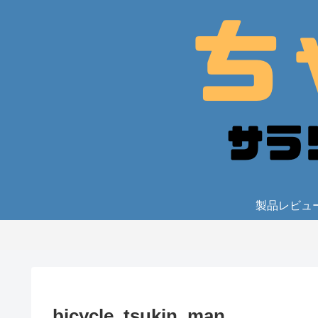
製品レビュ
bicycle_tsukin_man