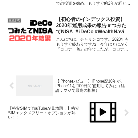
での投資を始め、もうすぐ約2年が経とう
としています。続けている中で少しずつ
理解が深まってきたので、これから始め
てみようかと考えている人の参考になる
【初心者のインデックス投資】
資産形成
ように感想をま...
2020年運用成果の報告＃つみた
てNISA ＃iDeCo #WealthNavi
こんにちは、チャリンコです。2020年も
もうすぐ終わりですね！今年はとにかく
『コロナ一色』の年でしたが、コロナシ
ョックや大統領選挙など大きな出来事が
たくさんあり、世界の景気は大きく変動
しました。僕は初心者なりにホソボソと
インデックス投資をや...
【iPhoneレビュー】iPhone歴10年が、
iPhone11を”100日間”使用してみた（結
論：マジで最高の相棒）
【格安SIMでYouTubeが見放題！】格安
SIMエンタメフリー・オプションが熱
い！！