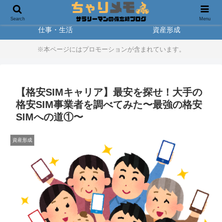
製品レビュー
アウトドア
Search
Menu
仕事・生活
資産形成
※本ページにはプロモーションが含まれています。
【格安SIMキャリア】最安を探せ！大手の
格安SIM事業者を調べてみた〜最強の格安
SIMへの道①〜
資産形成