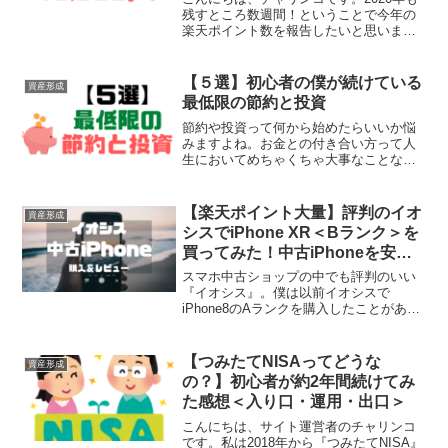
残すところ数週間！ということで今年の
楽天ポイント数を報告したいと思いま
す。家族ではなく1人で貯めた結果です。
けっこう稼ぐことができたんじゃないか
なーと思います。それではよろしくお願
【５選】初心者の僕が続けている
資産形成
いします！2020年...
最低限の節約と投資
節約や投資って何から始めたらいいか悩
みますよね。お金との付き合い方って人
生においてめちゃくちゃ大事なことなの
に、学校では教えてくれないし家族や仲
の良い友人にも相談しにくかったりしま
す。僕は社会人になって数年経った頃、
【楽天ポイント大量】評判のイオ
資産形成
お金の知識が無さすぎてこ...
シスでiPhone XR＜Bランク＞を
買ってみた！中古iPhoneを安く
購入
スマホ中古ショップの中でも評判のいい
『イオシス』。僕は以前イオシスで
iPhone8のAランクを購入したことがある
のですが、傷ひとつなく新品同様の綺麗
さにかなり驚きました。今回は、スマホ
デビューする父のためにiPhone XRの＜B
【つみたてNISAってどうな
資産形成
ランク＞を...
の？】初心者が約2年間続けてみ
た感想＜入り口・運用・出口＞
こんにちは、サイト運営者のチャリンコ
です。私は2018年から『つみたてNISA』