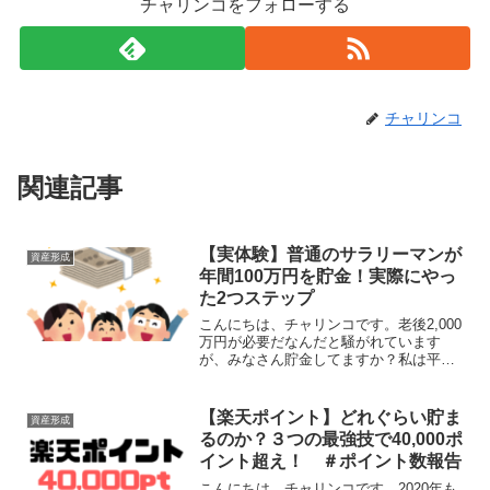
チャリンコをフォローする
チャリンコ
関連記事
【実体験】普通のサラリーマンが
資産形成
年間100万円を貯金！実際にやっ
た2つステップ
こんにちは、チャリンコです。老後2,000
万円が必要だなんだと騒がれています
が、みなさん貯金してますか？私は平均
的なサラリーマンですが、社会人になっ
てから年間100万円貯金を毎年、続けてい
ます。（実際には貯金を長期投資に回し
【楽天ポイント】どれぐらい貯ま
資産形成
ています。）今回...
るのか？３つの最強技で40,000ポ
イント超え！ ＃ポイント数報告
こんにちは、チャリンコです。2020年も