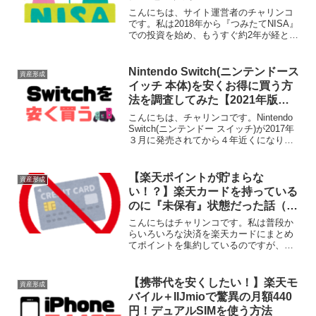
こんにちは、サイト運営者のチャリンコ
です。私は2018年から『つみたてNISA』
での投資を始め、もうすぐ約2年が経とう
としています。続けている中で少しずつ
理解が深まってきたので、これから始め
てみようかと考えている人の参考になる
Nintendo Switch(ニンテンドース
資産形成
ように感想をま...
イッチ 本体)を安くお得に買う方
法を調査してみた【2021年版】
100円レンタルもあった！！
こんにちは、チャリンコです。Nintendo
Switch(ニンテンドー スイッチ)が2017年
３月に発売されてから４年近くになりま
す。今さらですが、ゼルダの伝説 ブレス
オブザワイルドを猛烈にやりたくなった
のでSwitchの本体を買おうと思...
【楽天ポイントが貯まらな
資産形成
い！？】楽天カードを持っている
のに『未保有』状態だった話（解
決済み）
こんにちはチャリンコです。私は普段か
らいろいろな決済を楽天カードにまとめ
てポイントを集約しているのですが、こ
のたび、楽天カードが『未保有』という
状態になっているという事件が発生しま
した。結論から言うと、『28,301ポイン
【携帯代を安くしたい！】楽天モ
資産形成
ト』をゲットできま...
バイル＋IIJmioで驚異の月額440
円！デュアルSIMを使う方法