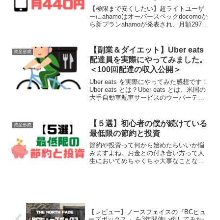
【極限まで安くしたい】超ライトユーザ
ーにahamoはオーバースペックdocomoか
ら新プランahamoが発表され、月額2970
円(税込)/20GBとかなり安くなりました
ね。両親にスマホデビューをさせるにあ
たりこれはいい機会！と思ったのです
【副業＆ダイエット】Uber eats
資産形成
が...
配達員を実際にやってみました。
＜100回配達の収入公開＞
Uber eats を実際にやってみた感想です！
Uber eats とは？Uber eats とは、米国の
大手自動車配車サービスのウーバーテク
ノロジーズが運営するフードデリバリー
サービスです。日本では2016年9月からサ
ービスが始まりました...
【５選】初心者の僕が続けている
資産形成
最低限の節約と投資
節約や投資って何から始めたらいいか悩
みますよね。お金との付き合い方って人
生においてめちゃくちゃ大事なことなの
に、学校では教えてくれないし家族や仲
の良い友人にも相談しにくかったりしま
す。僕は社会人になって数年経った頃、
お金の知識が無さすぎてこ...
【レビュー】ノースフェイスの『BCヒュ
ーズボックス 』を3年間使い倒してみた-