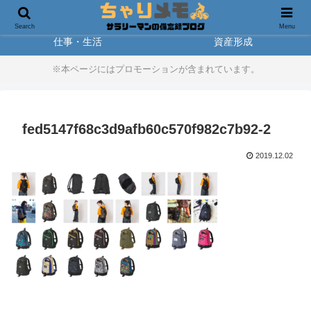
製品レビュー
アウトドア
Search
Menu
仕事・生活
資産形成
※本ページにはプロモーションが含まれています。
fed5147f68c3d9afb60c570f982c7b92-2
2019.12.02