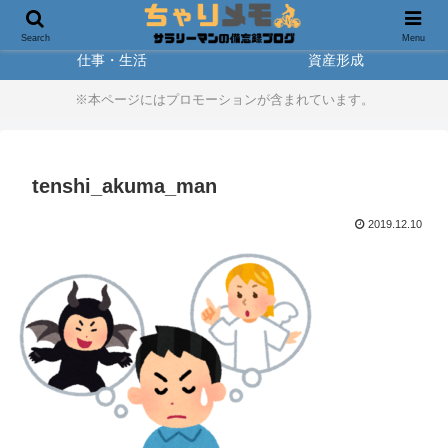
製品レビュー
アウトドア
Search
Menu
仕事・生活
資産形成
※本ページにはプロモーションが含まれています。
tenshi_akuma_man
2019.12.10